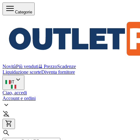
Categorie
Novità
Più venduti
⇊ Prezzo
Scadenze
Liquidazione scorte
Diventa fornitore
IT
Ciao, accedi
Account e ordini