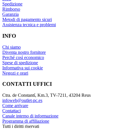
Spedizione
Rimborso
Garanzia
Metodi di pagamento sicuri
Assistenza tecnica e problemi
INFO
Chi siamo
Diventa nostro fornitore
Perché così economico
Spese di spedizione
Informativa sui cookie
Negozi e orari
CONTATTI UFFICI
Ctra. de Constantí, Km.3, TV-7211, 43204 Reus
infoweb@outlet-pc.es
Come arrivare
Contattaci
Canale interno di informazione
Programma di affiliazione
Tutti i diritti riservati