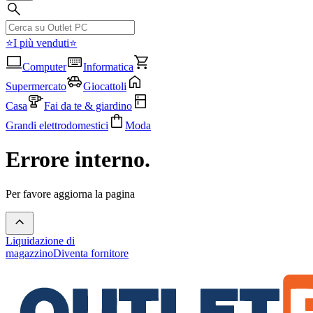
⭐I più venduti⭐
Computer
Informatica
Supermercato
Giocattoli
Casa
Fai da te & giardino
Grandi elettrodomestici
Moda
Errore interno.
Per favore aggiorna la pagina
Liquidazione di
magazzino
Diventa fornitore