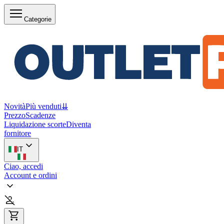
Categorie
Novità
Più venduti
⇊
Prezzo
Scadenze
Liquidazione scorte
Diventa
fornitore
IT
Ciao, accedi
Account e ordini