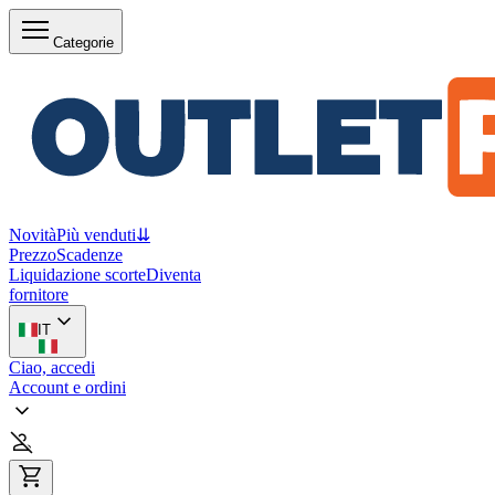
Categorie
Novità
Più venduti
⇊
Prezzo
Scadenze
Liquidazione scorte
Diventa
fornitore
IT
Ciao, accedi
Account e ordini