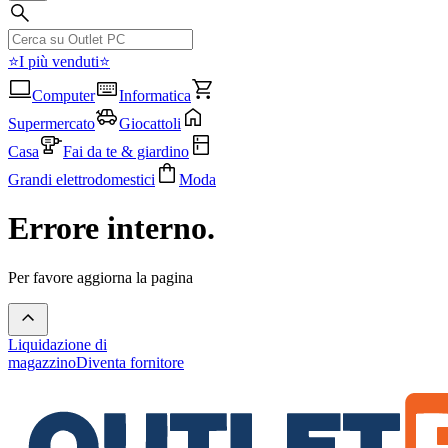
⭐I più venduti⭐
Computer
Informatica
Supermercato
Giocattoli
Casa
Fai da te & giardino
Grandi elettrodomestici
Moda
Errore interno.
Per favore aggiorna la pagina
Liquidazione di
magazzino
Diventa fornitore