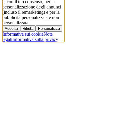
e, con il tuo consenso, per la
personalizzazione degli annunci
(incluso il remarketing) e per la
pubblicità personalizzata e non
personalizzata.
Accetta
Rifiuta
Personalizza
Informativa sui cookie
Note
legali
Informativa sulla privacy