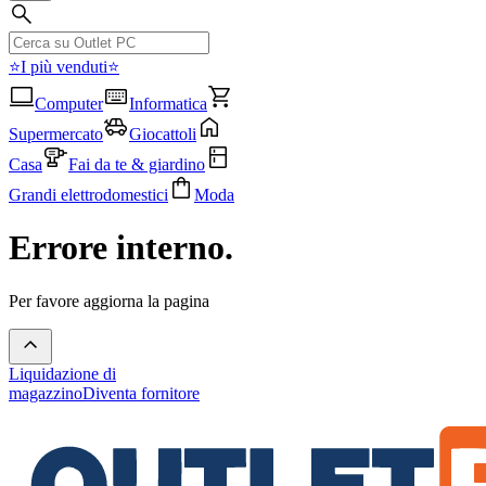
⭐I più venduti⭐
Computer
Informatica
Supermercato
Giocattoli
Casa
Fai da te & giardino
Grandi elettrodomestici
Moda
Errore interno.
Per favore aggiorna la pagina
Liquidazione di
magazzino
Diventa fornitore