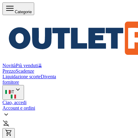
Categorie
Novità
Più venduti
⇊
Prezzo
Scadenze
Liquidazione scorte
Diventa
fornitore
IT
Ciao, accedi
Account e ordini