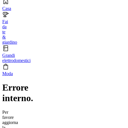
Casa
Fai
da
te
&
giardino
Grandi
elettrodomestici
Moda
Errore
interno.
Per
favore
aggiorna
la