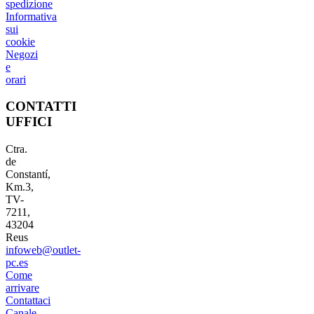
spedizione
Informativa
sui
cookie
Negozi
e
orari
CONTATTI
UFFICI
Ctra.
de
Constantí,
Km.3,
TV-
7211,
43204
Reus
infoweb@outlet-
pc.es
Come
arrivare
Contattaci
Canale