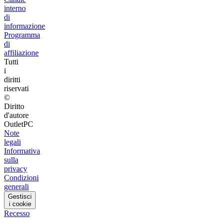
interno
di
informazione
Programma
di
affiliazione
Tutti
i
diritti
riservati
©
Diritto
d'autore
OutletPC
Note
legali
Informativa
sulla
privacy
Condizioni
generali
Gestisci
i cookie
Recesso