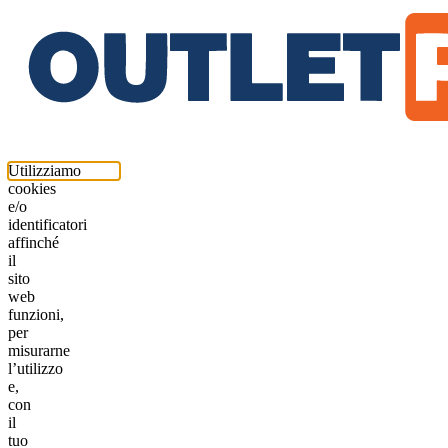
Utilizziamo
cookies
e/o
identificatori
affinché
il
sito
web
funzioni,
per
misurarne
l’utilizzo
e,
con
il
tuo