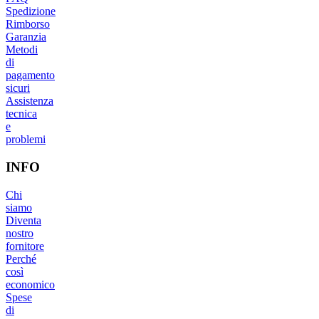
Spedizione
Rimborso
Garanzia
Metodi
di
pagamento
sicuri
Assistenza
tecnica
e
problemi
INFO
Chi
siamo
Diventa
nostro
fornitore
Perché
così
economico
Spese
di