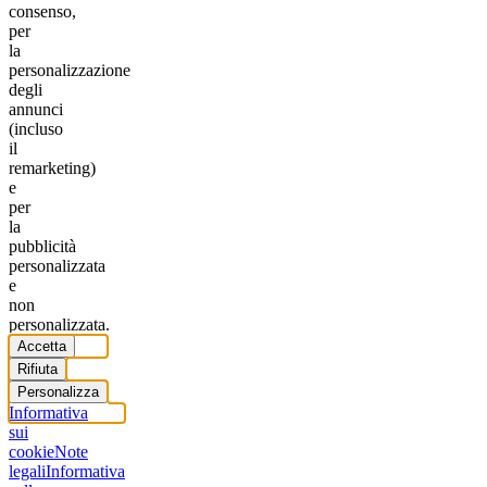
consenso,
per
la
personalizzazione
degli
annunci
(incluso
il
remarketing)
e
per
la
pubblicità
personalizzata
e
non
personalizzata.
Accetta
Rifiuta
Personalizza
Informativa
sui
cookie
Note
legali
Informativa