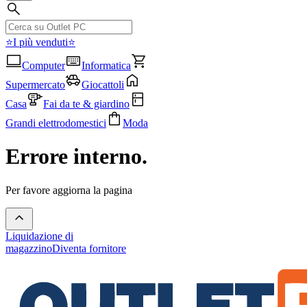
⭐I più venduti⭐
Computer
Informatica
Supermercato
Giocattoli
Casa
Fai da te & giardino
Grandi elettrodomestici
Moda
Errore interno.
Per favore aggiorna la pagina
Liquidazione di
magazzino
Diventa fornitore