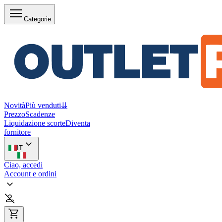
Categorie
Novità
Più venduti
⇊
Prezzo
Scadenze
Liquidazione scorte
Diventa
fornitore
IT
Ciao, accedi
Account e ordini