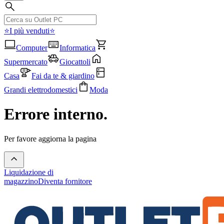
⭐I più venduti⭐
Computer
Informatica
Supermercato
Giocattoli
Casa
Fai da te & giardino
Grandi elettrodomestici
Moda
Errore interno.
Per favore aggiorna la pagina
Liquidazione di
magazzino
Diventa fornitore