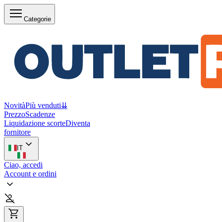
Categorie
Novità
Più venduti
⇊
Prezzo
Scadenze
Liquidazione scorte
Diventa
fornitore
IT
Ciao, accedi
Account e ordini