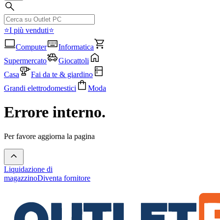
⭐I più venduti⭐
Computer
Informatica
Supermercato
Giocattoli
Casa
Fai da te & giardino
Grandi elettrodomestici
Moda
Errore interno.
Per favore aggiorna la pagina
Liquidazione di
magazzino
Diventa fornitore