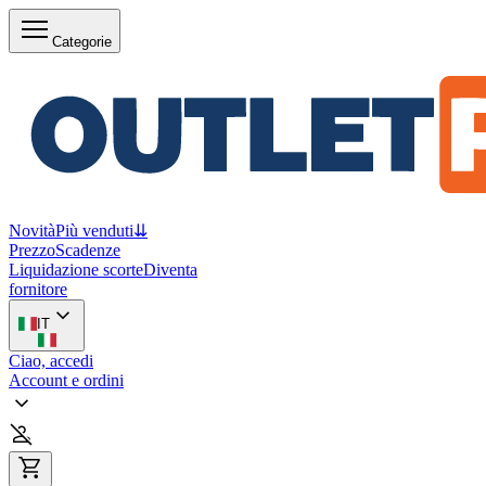
Categorie
Novità
Più venduti
⇊
Prezzo
Scadenze
Liquidazione scorte
Diventa
fornitore
IT
Ciao, accedi
Account e ordini