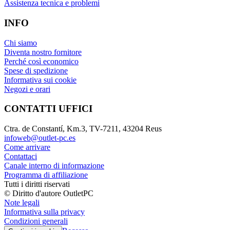
Assistenza tecnica e problemi
INFO
Chi siamo
Diventa nostro fornitore
Perché così economico
Spese di spedizione
Informativa sui cookie
Negozi e orari
CONTATTI UFFICI
Ctra. de Constantí, Km.3, TV-7211, 43204 Reus
infoweb@outlet-pc.es
Come arrivare
Contattaci
Canale interno di informazione
Programma di affiliazione
Tutti i diritti riservati
© Diritto d'autore OutletPC
Note legali
Informativa sulla privacy
Condizioni generali