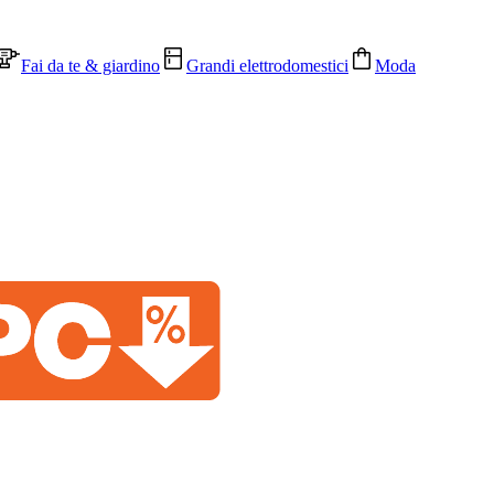
Fai da te & giardino
Grandi elettrodomestici
Moda