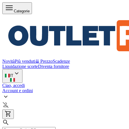
Categorie
Novità
Più venduti
⇊ Prezzo
Scadenze
Liquidazione scorte
Diventa fornitore
IT
Ciao, accedi
Account e ordini