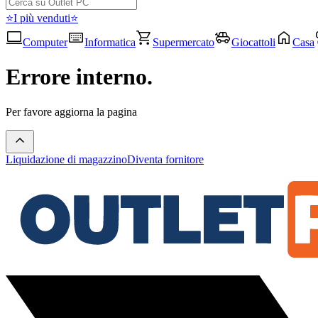
⭐I più venduti⭐
Computer
Informatica
Supermercato
Giocattoli
Casa
Errore interno.
Per favore aggiorna la pagina
Liquidazione di magazzino
Diventa fornitore