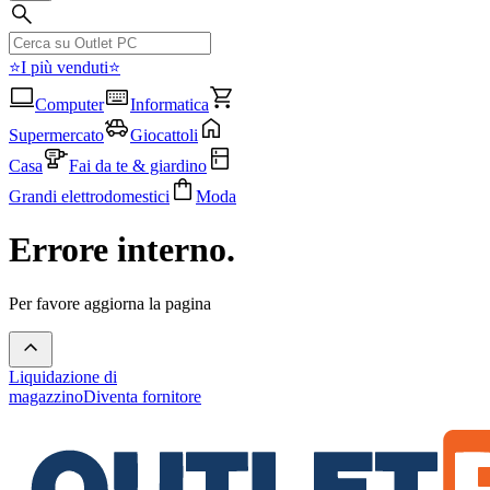
⭐I più venduti⭐
Computer
Informatica
Supermercato
Giocattoli
Casa
Fai da te & giardino
Grandi elettrodomestici
Moda
Errore interno.
Per favore aggiorna la pagina
Liquidazione di
magazzino
Diventa fornitore