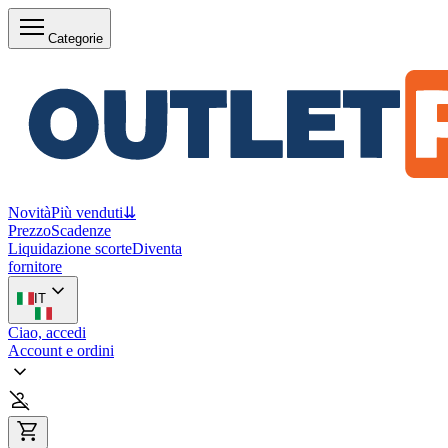
Categorie
Novità
Più venduti
⇊
Prezzo
Scadenze
Liquidazione scorte
Diventa
fornitore
IT
Ciao, accedi
Account e ordini