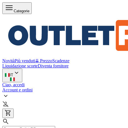
Categorie
Novità
Più venduti
⇊ Prezzo
Scadenze
Liquidazione scorte
Diventa fornitore
IT
Ciao, accedi
Account e ordini