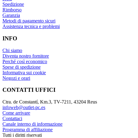
Spedizione
Rimborso
Garanzia
Metodi di pagamento sicuri
Assistenza tecnica e problemi
INFO
Chi siamo
Diventa nostro fornitore
Perché così economico
Spese di spedizione
Informativa sui cookie
Negozi e orari
CONTATTI UFFICI
Ctra. de Constantí, Km.3, TV-7211, 43204 Reus
infoweb@outlet-pc.es
Come arrivare
Contattaci
Canale interno di informazione
Programma di affiliazione
Tutti i diritti riservati