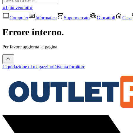
⭐I più venduti⭐
Computer
Informatica
Supermercato
Giocattoli
Casa
Errore interno.
Per favore aggiorna la pagina
Liquidazione di magazzino
Diventa fornitore