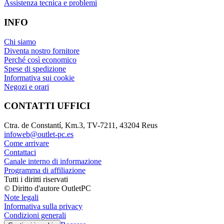
Assistenza tecnica e problemi
INFO
Chi siamo
Diventa nostro fornitore
Perché così economico
Spese di spedizione
Informativa sui cookie
Negozi e orari
CONTATTI UFFICI
Ctra. de Constantí, Km.3, TV-7211, 43204 Reus
infoweb@outlet-pc.es
Come arrivare
Contattaci
Canale interno di informazione
Programma di affiliazione
Tutti i diritti riservati
© Diritto d'autore OutletPC
Note legali
Informativa sulla privacy
Condizioni generali