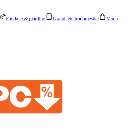
Fai da te & giardino
Grandi elettrodomestici
Moda