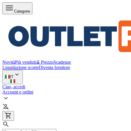
Categorie
Novità
Più venduti
⇊ Prezzo
Scadenze
Liquidazione scorte
Diventa fornitore
IT
Ciao, accedi
Account e ordini