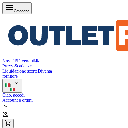
Categorie
Novità
Più venduti
⇊
Prezzo
Scadenze
Liquidazione scorte
Diventa
fornitore
IT
Ciao, accedi
Account e ordini