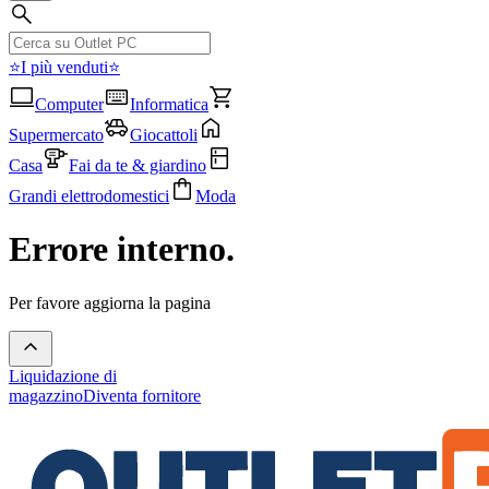
⭐I più venduti⭐
Computer
Informatica
Supermercato
Giocattoli
Casa
Fai da te & giardino
Grandi elettrodomestici
Moda
Errore interno.
Per favore aggiorna la pagina
Liquidazione di
magazzino
Diventa fornitore