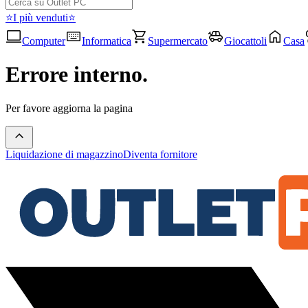
⭐I più venduti⭐
Computer
Informatica
Supermercato
Giocattoli
Casa
Errore interno.
Per favore aggiorna la pagina
Liquidazione di magazzino
Diventa fornitore