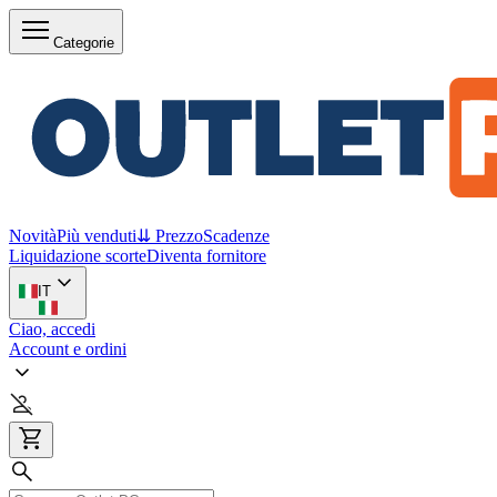
Categorie
Novità
Più venduti
⇊ Prezzo
Scadenze
Liquidazione scorte
Diventa fornitore
IT
Ciao, accedi
Account e ordini