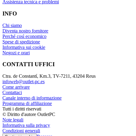
Assistenza tecnica e problemi
INFO
Chi siamo
Diventa nostro fornitore
Perché così economico
Spese di spedizione
Informativa sui cookie
Negozi e orari
CONTATTI UFFICI
Ctra. de Constantí, Km.3, TV-7211, 43204 Reus
infoweb@outlet-pc.es
Come arrivare
Contattaci
Canale interno di informazione
Programma di affiliazione
Tutti i diritti riservati
© Diritto d'autore OutletPC
Note legali
Informativa sulla privacy
Condizioni generali