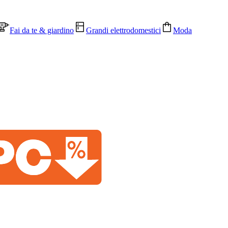
Fai da te & giardino
Grandi elettrodomestici
Moda