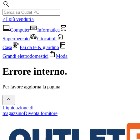
⭐I più venduti⭐
Computer
Informatica
Supermercato
Giocattoli
Casa
Fai da te & giardino
Grandi elettrodomestici
Moda
Errore interno.
Per favore aggiorna la pagina
Liquidazione di
magazzino
Diventa fornitore