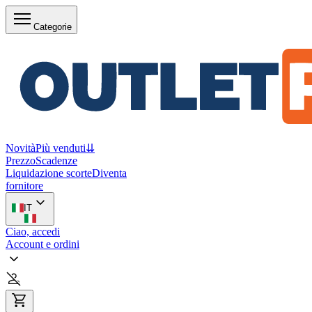
Categorie
Novità
Più venduti
⇊
Prezzo
Scadenze
Liquidazione scorte
Diventa
fornitore
IT
Ciao, accedi
Account e ordini