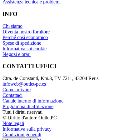
Assistenza tecnica e problemi
INFO
Chi siamo
Diventa nostro fornitore
Perché così economico
Spese di spedizione
Informativa sui cookie
Negozi e orari
CONTATTI UFFICI
Ctra. de Constantí, Km.3, TV-7211, 43204 Reus
infoweb@outlet-pc.es
Come arrivare
Contattaci
Canale interno di informazione
Programma di affiliazione
Tutti i diritti riservati
© Diritto d'autore OutletPC
Note legali
Informativa sulla privacy
Condizioni generali