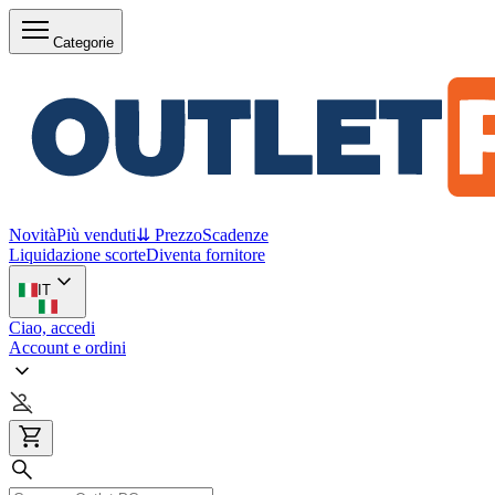
Categorie
Novità
Più venduti
⇊ Prezzo
Scadenze
Liquidazione scorte
Diventa fornitore
IT
Ciao, accedi
Account e ordini