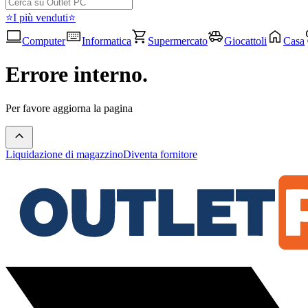
⭐I più venduti⭐
Computer
Informatica
Supermercato
Giocattoli
Casa
Errore interno.
Per favore aggiorna la pagina
Liquidazione di magazzino
Diventa fornitore