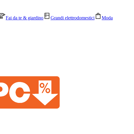
Fai da te & giardino
Grandi elettrodomestici
Moda