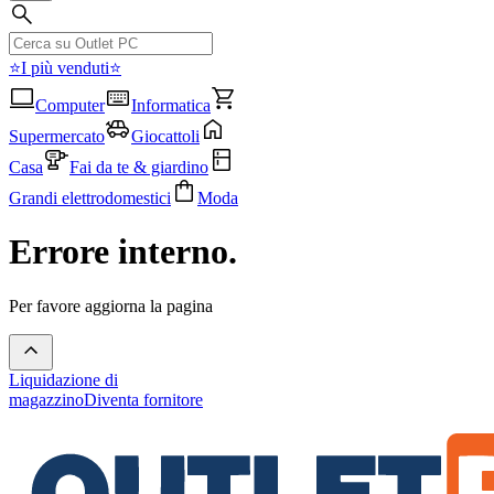
⭐I più venduti⭐
Computer
Informatica
Supermercato
Giocattoli
Casa
Fai da te & giardino
Grandi elettrodomestici
Moda
Errore interno.
Per favore aggiorna la pagina
Liquidazione di
magazzino
Diventa fornitore