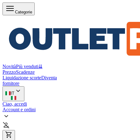
Categorie
Novità
Più venduti
⇊
Prezzo
Scadenze
Liquidazione scorte
Diventa
fornitore
IT
Ciao, accedi
Account e ordini