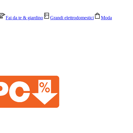
Fai da te & giardino
Grandi elettrodomestici
Moda