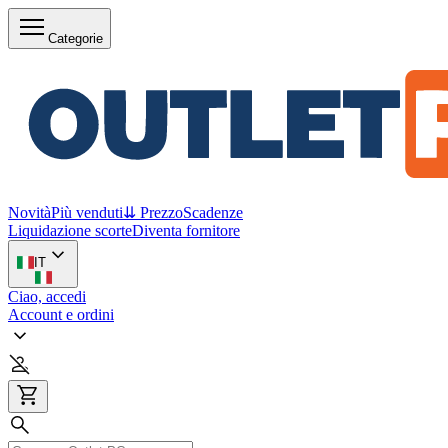
Categorie
Novità
Più venduti
⇊ Prezzo
Scadenze
Liquidazione scorte
Diventa fornitore
IT
Ciao, accedi
Account e ordini