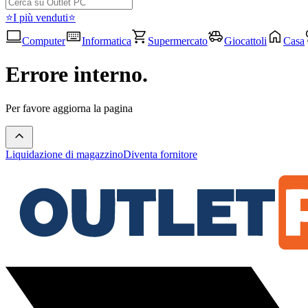
⭐I più venduti⭐
Computer
Informatica
Supermercato
Giocattoli
Casa
Errore interno.
Per favore aggiorna la pagina
Liquidazione di magazzino
Diventa fornitore