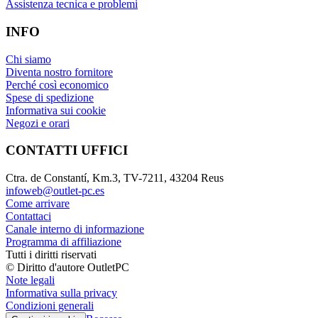
Assistenza tecnica e problemi
INFO
Chi siamo
Diventa nostro fornitore
Perché così economico
Spese di spedizione
Informativa sui cookie
Negozi e orari
CONTATTI UFFICI
Ctra. de Constantí, Km.3, TV-7211, 43204 Reus
infoweb@outlet-pc.es
Come arrivare
Contattaci
Canale interno di informazione
Programma di affiliazione
Tutti i diritti riservati
© Diritto d'autore OutletPC
Note legali
Informativa sulla privacy
Condizioni generali