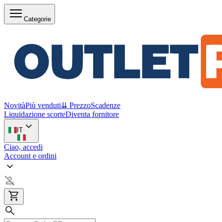
Categorie
Novità
Più venduti
⇊ Prezzo
Scadenze
Liquidazione scorte
Diventa fornitore
IT
Ciao, accedi
Account e ordini