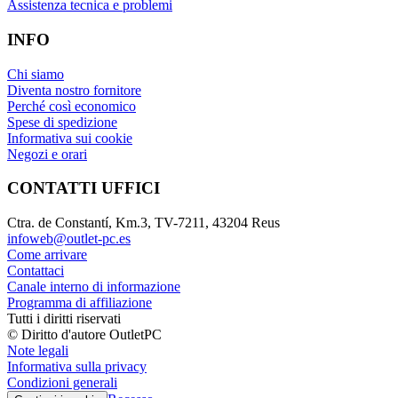
Assistenza tecnica e problemi
INFO
Chi siamo
Diventa nostro fornitore
Perché così economico
Spese di spedizione
Informativa sui cookie
Negozi e orari
CONTATTI UFFICI
Ctra. de Constantí, Km.3, TV-7211, 43204 Reus
infoweb@outlet-pc.es
Come arrivare
Contattaci
Canale interno di informazione
Programma di affiliazione
Tutti i diritti riservati
© Diritto d'autore OutletPC
Note legali
Informativa sulla privacy
Condizioni generali