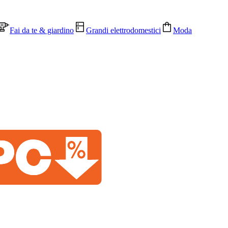
Fai da te & giardino
Grandi elettrodomestici
Moda