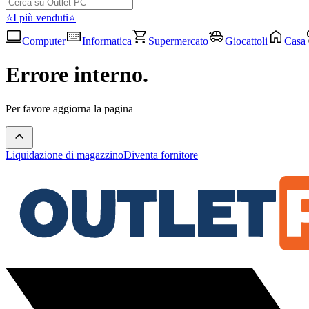
⭐I più venduti⭐
Computer
Informatica
Supermercato
Giocattoli
Casa
Errore interno.
Per favore aggiorna la pagina
Liquidazione di magazzino
Diventa fornitore