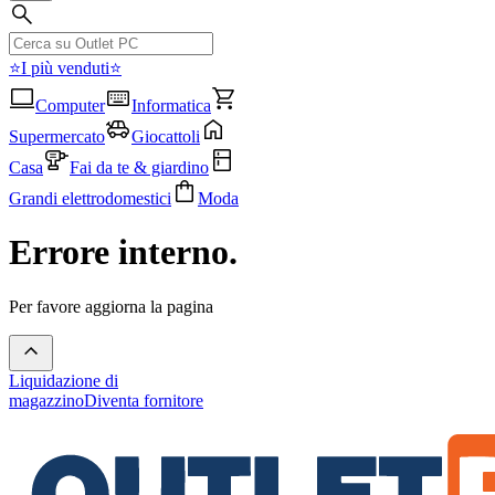
⭐I più venduti⭐
Computer
Informatica
Supermercato
Giocattoli
Casa
Fai da te & giardino
Grandi elettrodomestici
Moda
Errore interno.
Per favore aggiorna la pagina
Liquidazione di
magazzino
Diventa fornitore