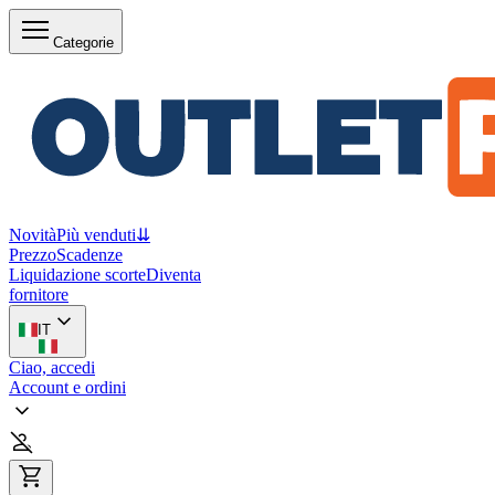
Categorie
Novità
Più venduti
⇊
Prezzo
Scadenze
Liquidazione scorte
Diventa
fornitore
IT
Ciao, accedi
Account e ordini