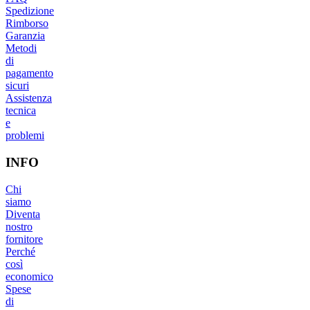
Spedizione
Rimborso
Garanzia
Metodi
di
pagamento
sicuri
Assistenza
tecnica
e
problemi
INFO
Chi
siamo
Diventa
nostro
fornitore
Perché
così
economico
Spese
di