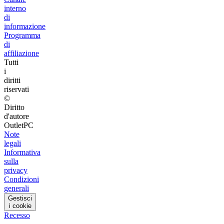
interno
di
informazione
Programma
di
affiliazione
Tutti
i
diritti
riservati
©
Diritto
d'autore
OutletPC
Note
legali
Informativa
sulla
privacy
Condizioni
generali
Gestisci
i cookie
Recesso