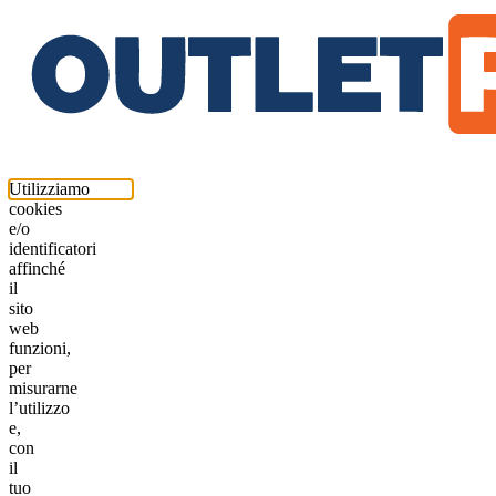
Utilizziamo
cookies
e/o
identificatori
affinché
il
sito
web
funzioni,
per
misurarne
l’utilizzo
e,
con
il
tuo