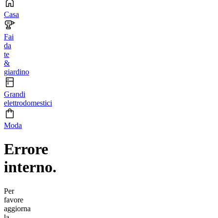
Casa
Fai
da
te
&
giardino
Grandi
elettrodomestici
Moda
Errore
interno.
Per
favore
aggiorna
la