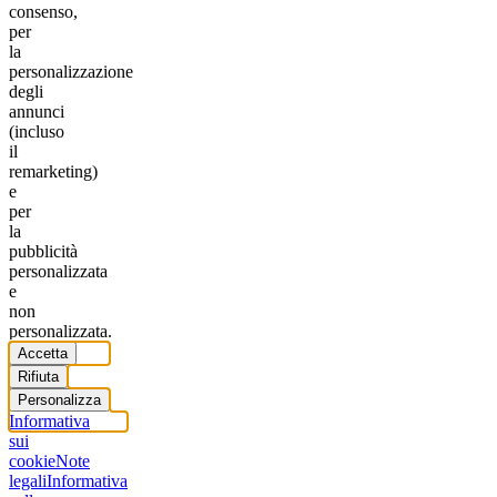
consenso,
per
la
personalizzazione
degli
annunci
(incluso
il
remarketing)
e
per
la
pubblicità
personalizzata
e
non
personalizzata.
Accetta
Rifiuta
Personalizza
Informativa
sui
cookie
Note
legali
Informativa