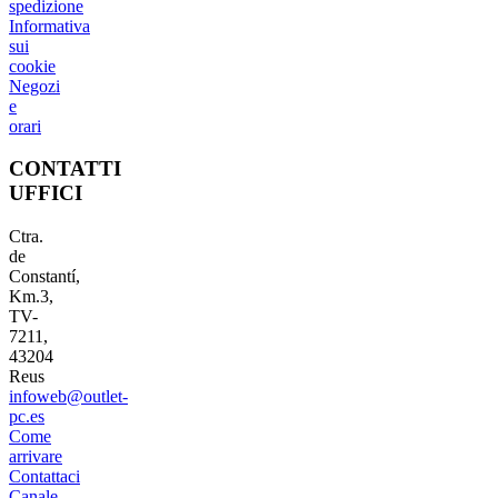
spedizione
Informativa
sui
cookie
Negozi
e
orari
CONTATTI
UFFICI
Ctra.
de
Constantí,
Km.3,
TV-
7211,
43204
Reus
infoweb@outlet-
pc.es
Come
arrivare
Contattaci
Canale