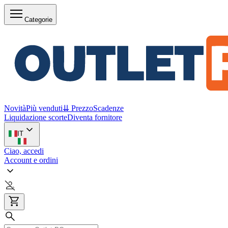
Categorie
Novità
Più venduti
⇊ Prezzo
Scadenze
Liquidazione scorte
Diventa fornitore
IT
Ciao, accedi
Account e ordini