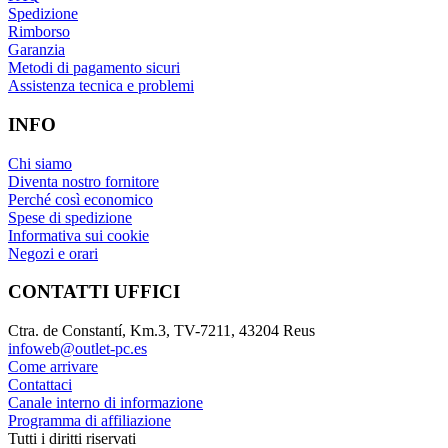
Spedizione
Rimborso
Garanzia
Metodi di pagamento sicuri
Assistenza tecnica e problemi
INFO
Chi siamo
Diventa nostro fornitore
Perché così economico
Spese di spedizione
Informativa sui cookie
Negozi e orari
CONTATTI UFFICI
Ctra. de Constantí, Km.3, TV-7211, 43204 Reus
infoweb@outlet-pc.es
Come arrivare
Contattaci
Canale interno di informazione
Programma di affiliazione
Tutti i diritti riservati