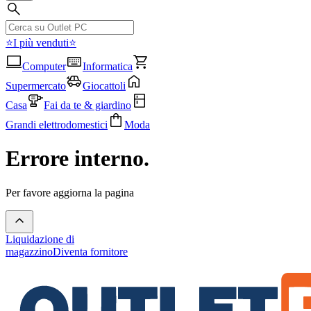
⭐I più venduti⭐
Computer
Informatica
Supermercato
Giocattoli
Casa
Fai da te & giardino
Grandi elettrodomestici
Moda
Errore interno.
Per favore aggiorna la pagina
Liquidazione di
magazzino
Diventa fornitore