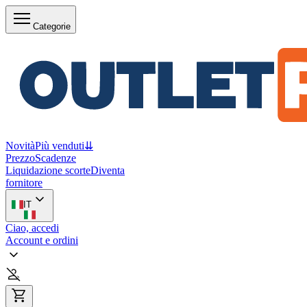
Categorie
Novità
Più venduti
⇊
Prezzo
Scadenze
Liquidazione scorte
Diventa
fornitore
IT
Ciao, accedi
Account e ordini