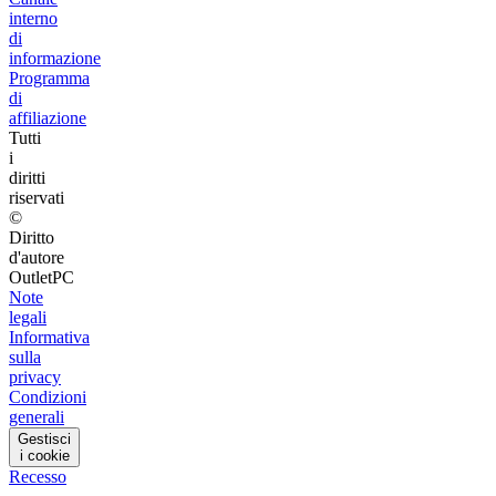
interno
di
informazione
Programma
di
affiliazione
Tutti
i
diritti
riservati
©
Diritto
d'autore
OutletPC
Note
legali
Informativa
sulla
privacy
Condizioni
generali
Gestisci
i cookie
Recesso