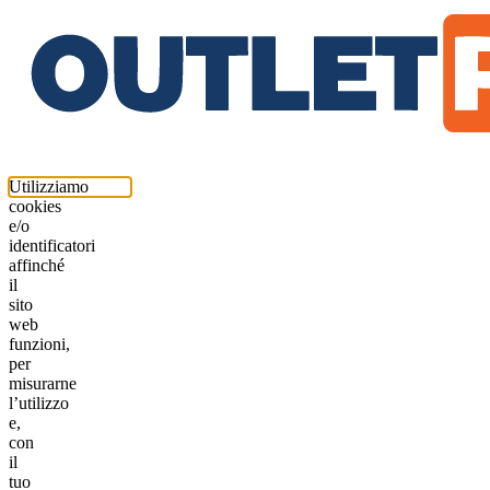
Utilizziamo
cookies
e/o
identificatori
affinché
il
sito
web
funzioni,
per
misurarne
l’utilizzo
e,
con
il
tuo