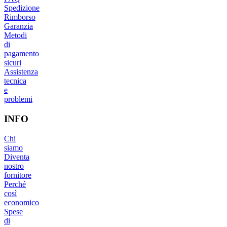
Spedizione
Rimborso
Garanzia
Metodi
di
pagamento
sicuri
Assistenza
tecnica
e
problemi
INFO
Chi
siamo
Diventa
nostro
fornitore
Perché
così
economico
Spese
di