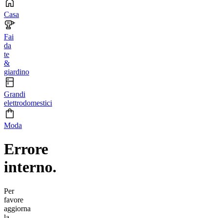
Casa
Fai
da
te
&
giardino
Grandi
elettrodomestici
Moda
Errore
interno.
Per
favore
aggiorna
la