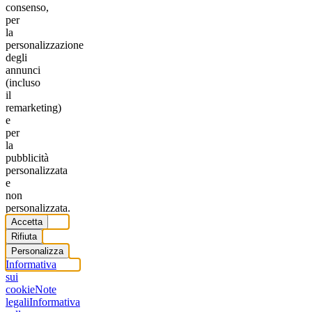
consenso,
per
la
personalizzazione
degli
annunci
(incluso
il
remarketing)
e
per
la
pubblicità
personalizzata
e
non
personalizzata.
Accetta
Rifiuta
Personalizza
Informativa
sui
cookie
Note
legali
Informativa