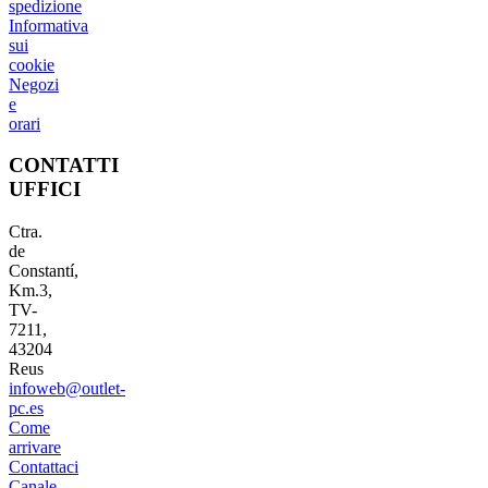
spedizione
Informativa
sui
cookie
Negozi
e
orari
CONTATTI
UFFICI
Ctra.
de
Constantí,
Km.3,
TV-
7211,
43204
Reus
infoweb@outlet-
pc.es
Come
arrivare
Contattaci
Canale