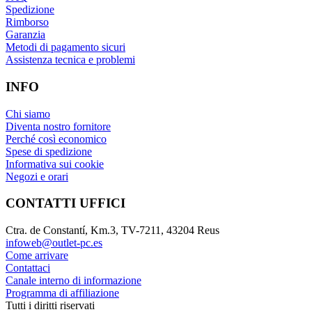
Spedizione
Rimborso
Garanzia
Metodi di pagamento sicuri
Assistenza tecnica e problemi
INFO
Chi siamo
Diventa nostro fornitore
Perché così economico
Spese di spedizione
Informativa sui cookie
Negozi e orari
CONTATTI UFFICI
Ctra. de Constantí, Km.3, TV-7211, 43204 Reus
infoweb@outlet-pc.es
Come arrivare
Contattaci
Canale interno di informazione
Programma di affiliazione
Tutti i diritti riservati