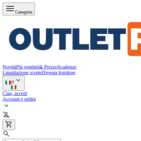
Categorie
Novità
Più venduti
⇊ Prezzo
Scadenze
Liquidazione scorte
Diventa fornitore
IT
Ciao, accedi
Account e ordini