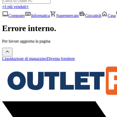
⭐I più venduti⭐
Computer
Informatica
Supermercato
Giocattoli
Casa
Errore interno.
Per favore aggiorna la pagina
Liquidazione di magazzino
Diventa fornitore