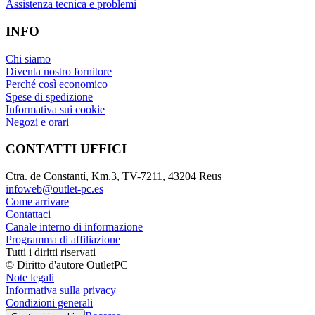
Assistenza tecnica e problemi
INFO
Chi siamo
Diventa nostro fornitore
Perché così economico
Spese di spedizione
Informativa sui cookie
Negozi e orari
CONTATTI UFFICI
Ctra. de Constantí, Km.3, TV-7211, 43204 Reus
infoweb@outlet-pc.es
Come arrivare
Contattaci
Canale interno di informazione
Programma di affiliazione
Tutti i diritti riservati
© Diritto d'autore OutletPC
Note legali
Informativa sulla privacy
Condizioni generali