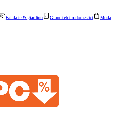
Fai da te & giardino
Grandi elettrodomestici
Moda