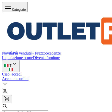
Categorie
Novità
Più venduti
⇊ Prezzo
Scadenze
Liquidazione scorte
Diventa fornitore
IT
Ciao, accedi
Account e ordini