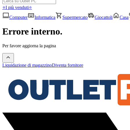
⭐I più venduti⭐
Computer
Informatica
Supermercato
Giocattoli
Casa
Errore interno.
Per favore aggiorna la pagina
Liquidazione di magazzino
Diventa fornitore