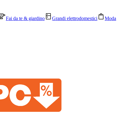
Fai da te & giardino
Grandi elettrodomestici
Moda