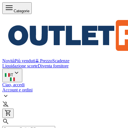
Categorie
Novità
Più venduti
⇊ Prezzo
Scadenze
Liquidazione scorte
Diventa fornitore
IT
Ciao, accedi
Account e ordini