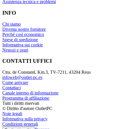
Assistenza tecnica e problemi
INFO
Chi siamo
Diventa nostro fornitore
Perché così economico
Spese di spedizione
Informativa sui cookie
Negozi e orari
CONTATTI UFFICI
Ctra. de Constantí, Km.3, TV-7211, 43204 Reus
infoweb@outlet-pc.es
Come arrivare
Contattaci
Canale interno di informazione
Programma di affiliazione
Tutti i diritti riservati
© Diritto d'autore OutletPC
Note legali
Informativa sulla privacy
Condizioni generali