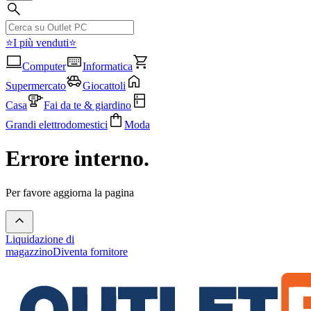
⭐I più venduti⭐
Computer
Informatica
Supermercato
Giocattoli
Casa
Fai da te & giardino
Grandi elettrodomestici
Moda
Errore interno.
Per favore aggiorna la pagina
Liquidazione di
magazzino
Diventa fornitore