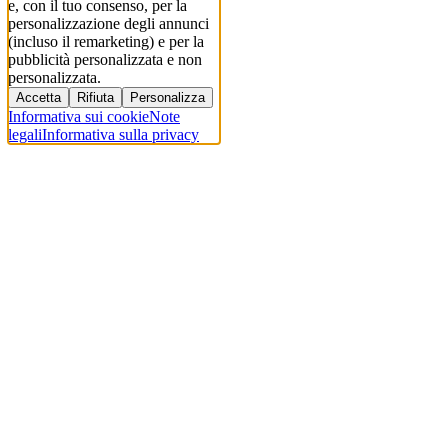
e, con il tuo consenso, per la
personalizzazione degli annunci
(incluso il remarketing) e per la
pubblicità personalizzata e non
personalizzata.
Accetta
Rifiuta
Personalizza
Informativa sui cookie
Note
legali
Informativa sulla privacy