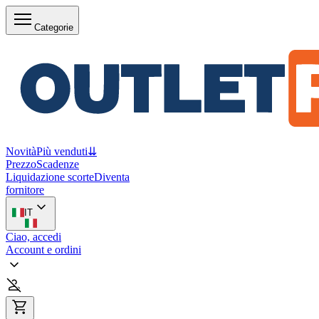
Categorie
Novità
Più venduti
⇊
Prezzo
Scadenze
Liquidazione scorte
Diventa
fornitore
IT
Ciao, accedi
Account e ordini