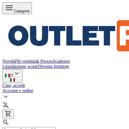
Categorie
Novità
Più venduti
⇊ Prezzo
Scadenze
Liquidazione scorte
Diventa fornitore
IT
Ciao, accedi
Account e ordini