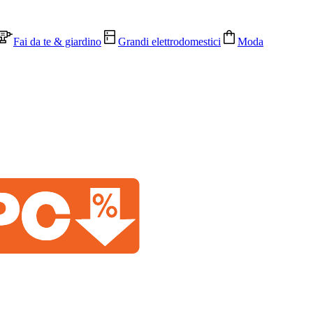
Fai da te & giardino
Grandi elettrodomestici
Moda