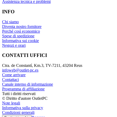
Assistenza tecnica e problemi
INFO
Chi siamo
Diventa nostro fornitore
Perché così economico
Spese di spedizione
Informativa sui cookie
Negozi e orari
CONTATTI UFFICI
Ctra. de Constantí, Km.3, TV-7211, 43204 Reus
infoweb@outlet-pc.es
Come arrivare
Contattaci
Canale interno di informazione
Programma di affiliazione
Tutti i diritti riservati
© Diritto d'autore OutletPC
Note legali
Informativa sulla privacy
Condizioni generali