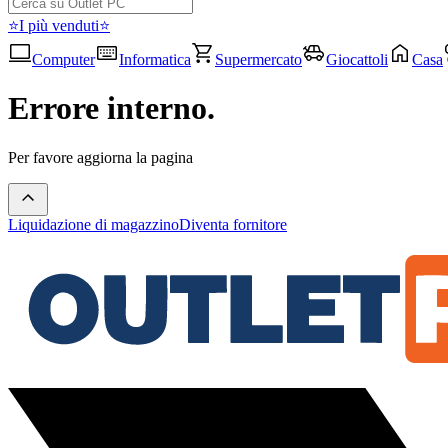
⭐I più venduti⭐
Computer
Informatica
Supermercato
Giocattoli
Casa
Errore interno.
Per favore aggiorna la pagina
Liquidazione di magazzino
Diventa fornitore