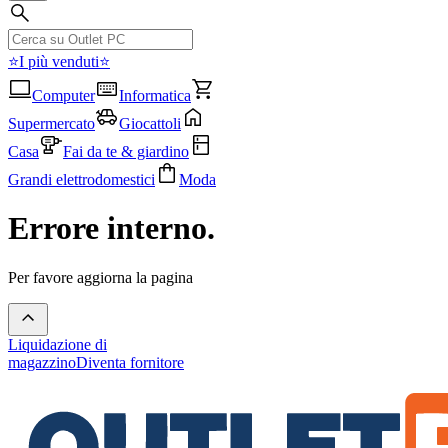
⭐I più venduti⭐
Computer
Informatica
Supermercato
Giocattoli
Casa
Fai da te & giardino
Grandi elettrodomestici
Moda
Errore interno.
Per favore aggiorna la pagina
Liquidazione di
magazzino
Diventa fornitore