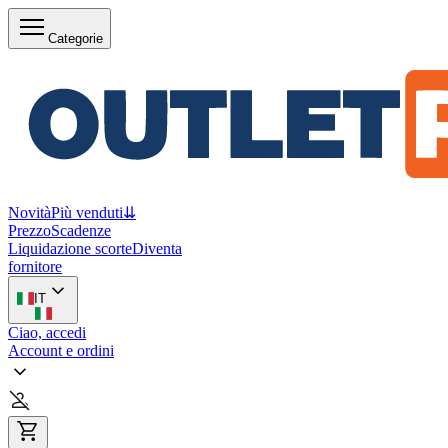
Categorie
Novità
Più venduti
⇊
Prezzo
Scadenze
Liquidazione scorte
Diventa
fornitore
IT
Ciao, accedi
Account e ordini