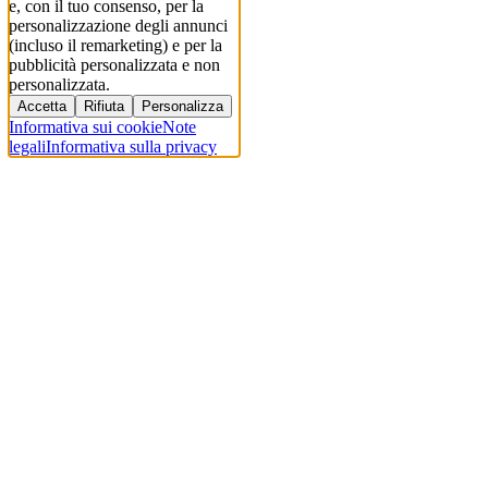
e, con il tuo consenso, per la
personalizzazione degli annunci
(incluso il remarketing) e per la
pubblicità personalizzata e non
personalizzata.
Accetta
Rifiuta
Personalizza
Informativa sui cookie
Note
legali
Informativa sulla privacy