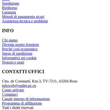
Spedizione
Rimborso
Garanzia
Metodi di pagamento sicuri
Assistenza tecnica e problemi
INFO
Chi siamo
Diventa nostro fornitore
Perché così economico
Spese di spedizione
Informativa sui cookie
Negozi e orari
CONTATTI UFFICI
Ctra. de Constantí, Km.3, TV-7211, 43204 Reus
infoweb@outlet-pc.es
Come arrivare
Contattaci
Canale interno di informazione
Programma di affiliazione
Tutti i diritti riservati