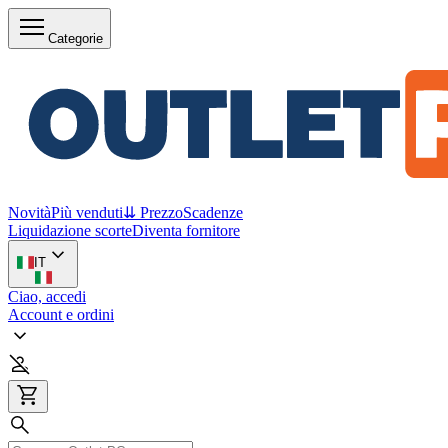
Categorie
Novità
Più venduti
⇊ Prezzo
Scadenze
Liquidazione scorte
Diventa fornitore
IT
Ciao, accedi
Account e ordini