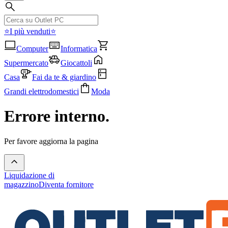
⭐I più venduti⭐
Computer
Informatica
Supermercato
Giocattoli
Casa
Fai da te & giardino
Grandi elettrodomestici
Moda
Errore interno.
Per favore aggiorna la pagina
Liquidazione di
magazzino
Diventa fornitore