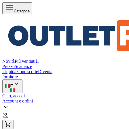
Categorie
Novità
Più venduti
⇊
Prezzo
Scadenze
Liquidazione scorte
Diventa
fornitore
IT
Ciao, accedi
Account e ordini