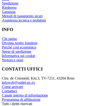
Spedizione
Rimborso
Garanzia
Metodi di pagamento sicuri
Assistenza tecnica e problemi
INFO
Chi siamo
Diventa nostro fornitore
Perché così economico
Spese di spedizione
Informativa sui cookie
Negozi e orari
CONTATTI UFFICI
Ctra. de Constantí, Km.3, TV-7211, 43204 Reus
infoweb@outlet-pc.es
Come arrivare
Contattaci
Canale interno di informazione
Programma di affiliazione
Tutti i diritti riservati