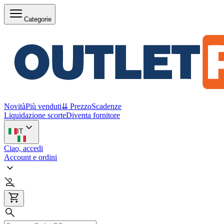
Categorie
Novità
Più venduti
⇊ Prezzo
Scadenze
Liquidazione scorte
Diventa fornitore
IT
Ciao, accedi
Account e ordini