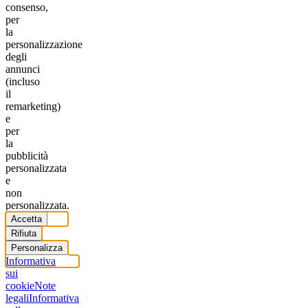
consenso,
per
la
personalizzazione
degli
annunci
(incluso
il
remarketing)
e
per
la
pubblicità
personalizzata
e
non
personalizzata.
Accetta
Rifiuta
Personalizza
Informativa
sui
cookie
Note
legali
Informativa