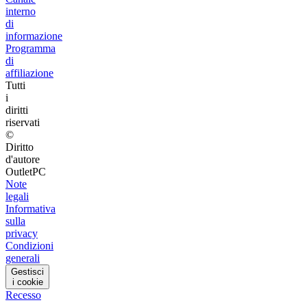
interno
di
informazione
Programma
di
affiliazione
Tutti
i
diritti
riservati
©
Diritto
d'autore
OutletPC
Note
legali
Informativa
sulla
privacy
Condizioni
generali
Gestisci
i cookie
Recesso