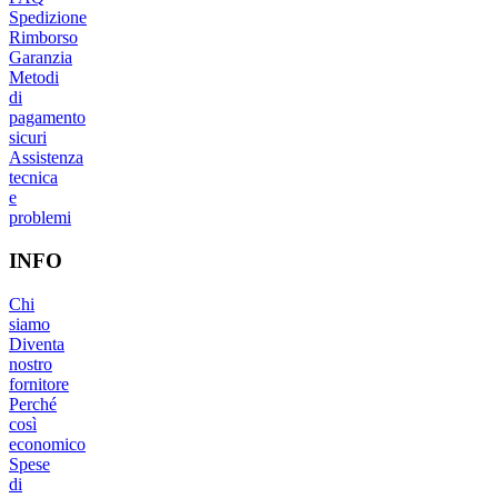
Spedizione
Rimborso
Garanzia
Metodi
di
pagamento
sicuri
Assistenza
tecnica
e
problemi
INFO
Chi
siamo
Diventa
nostro
fornitore
Perché
così
economico
Spese
di