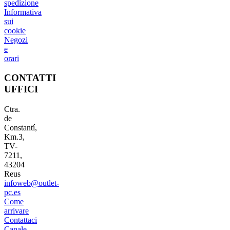
spedizione
Informativa
sui
cookie
Negozi
e
orari
CONTATTI
UFFICI
Ctra.
de
Constantí,
Km.3,
TV-
7211,
43204
Reus
infoweb@outlet-
pc.es
Come
arrivare
Contattaci
Canale