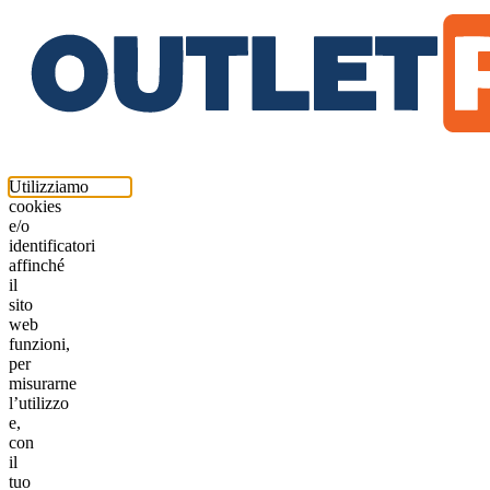
Utilizziamo
cookies
e/o
identificatori
affinché
il
sito
web
funzioni,
per
misurarne
l’utilizzo
e,
con
il
tuo