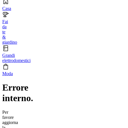
Casa
Fai
da
te
&
giardino
Grandi
elettrodomestici
Moda
Errore
interno.
Per
favore
aggiorna
la