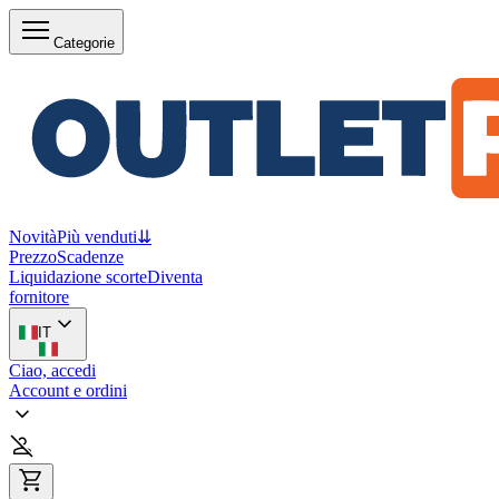
Categorie
Novità
Più venduti
⇊
Prezzo
Scadenze
Liquidazione scorte
Diventa
fornitore
IT
Ciao, accedi
Account e ordini