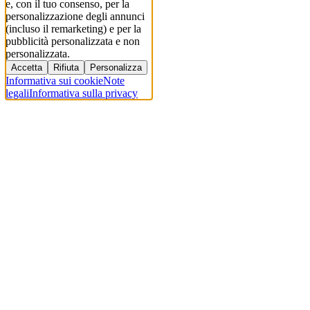
e, con il tuo consenso, per la
personalizzazione degli annunci
(incluso il remarketing) e per la
pubblicità personalizzata e non
personalizzata.
Accetta
Rifiuta
Personalizza
Informativa sui cookie
Note
legali
Informativa sulla privacy