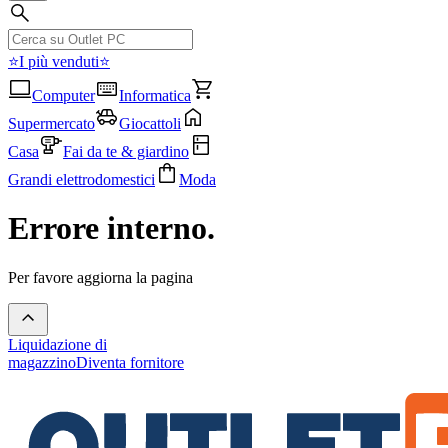
⭐I più venduti⭐
Computer
Informatica
Supermercato
Giocattoli
Casa
Fai da te & giardino
Grandi elettrodomestici
Moda
Errore interno.
Per favore aggiorna la pagina
Liquidazione di
magazzino
Diventa fornitore