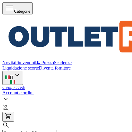
Categorie
Novità
Più venduti
⇊ Prezzo
Scadenze
Liquidazione scorte
Diventa fornitore
IT
Ciao, accedi
Account e ordini