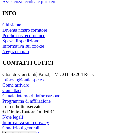
Assistenza tecnica e problemi
INFO
Chi siamo
Diventa nostro fornitore
Perché così economico
Spese di spedizione
Informativa sui cookie
Negozi e orari
CONTATTI UFFICI
Ctra. de Constantí, Km.3, TV-7211, 43204 Reus
infoweb@outlet-pc.es
Come arrivare
Contattaci
Canale interno di informazione
Programma di affiliazione
Tutti i diritti riservati
© Diritto d'autore OutletPC
Note legali
Informativa sulla privacy
Condizioni generali