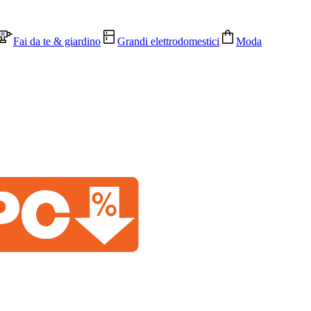
Fai da te & giardino
Grandi elettrodomestici
Moda