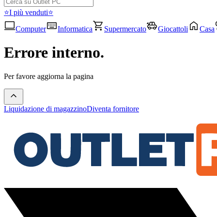
⭐I più venduti⭐
Computer
Informatica
Supermercato
Giocattoli
Casa
Errore interno.
Per favore aggiorna la pagina
Liquidazione di magazzino
Diventa fornitore