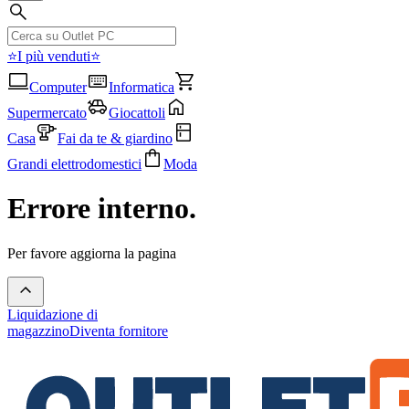
⭐I più venduti⭐
Computer
Informatica
Supermercato
Giocattoli
Casa
Fai da te & giardino
Grandi elettrodomestici
Moda
Errore interno.
Per favore aggiorna la pagina
Liquidazione di
magazzino
Diventa fornitore