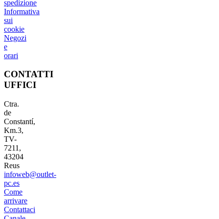
spedizione
Informativa
sui
cookie
Negozi
e
orari
CONTATTI
UFFICI
Ctra.
de
Constantí,
Km.3,
TV-
7211,
43204
Reus
infoweb@outlet-
pc.es
Come
arrivare
Contattaci
Canale