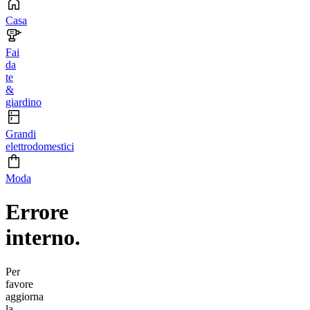
Casa
Fai
da
te
&
giardino
Grandi
elettrodomestici
Moda
Errore
interno.
Per
favore
aggiorna
la