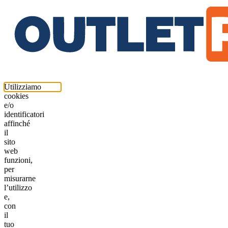
Utilizziamo
cookies
e/o
identificatori
affinché
il
sito
web
funzioni,
per
misurarne
l’utilizzo
e,
con
il
tuo