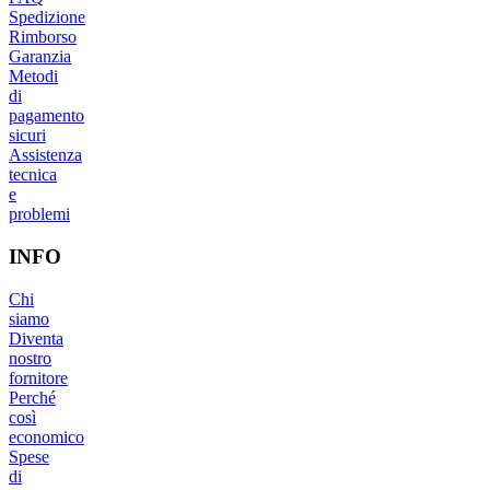
Spedizione
Rimborso
Garanzia
Metodi
di
pagamento
sicuri
Assistenza
tecnica
e
problemi
INFO
Chi
siamo
Diventa
nostro
fornitore
Perché
così
economico
Spese
di