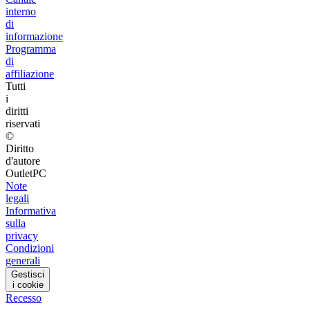
interno
di
informazione
Programma
di
affiliazione
Tutti
i
diritti
riservati
©
Diritto
d'autore
OutletPC
Note
legali
Informativa
sulla
privacy
Condizioni
generali
Gestisci
i cookie
Recesso