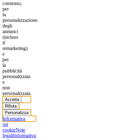
consenso,
per
la
personalizzazione
degli
annunci
(incluso
il
remarketing)
e
per
la
pubblicità
personalizzata
e
non
personalizzata.
Accetta
Rifiuta
Personalizza
Informativa
sui
cookie
Note
legali
Informativa