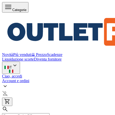
Categorie
Novità
Più venduti
⇊ Prezzo
Scadenze
Liquidazione scorte
Diventa fornitore
IT
Ciao, accedi
Account e ordini