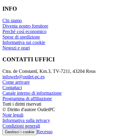
INFO
Chi siamo
Diventa nostro fornitore
Perché così economico
Spese di spedizione
Informativa sui cookie
Negozi e orari
CONTATTI UFFICI
Ctra. de Constantí, Km.3, TV-7211, 43204 Reus
infoweb@outlet-pc.es
Come arrivare
Contattaci
Canale interno di informazione
Programma di affiliazione
Tutti i diritti riservati
© Diritto d'autore OutletPC
Note legali
Informativa sulla privacy
Condizioni generali
Recesso
Gestisci i cookie