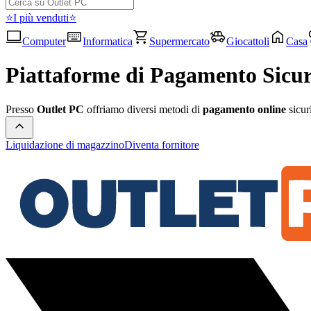
⭐I più venduti⭐
Computer
Informatica
Supermercato
Giocattoli
Casa
Piattaforme di Pagamento Sicu
Presso
Outlet PC
offriamo diversi metodi di
pagamento online
sicuri
Liquidazione di magazzino
Diventa fornitore