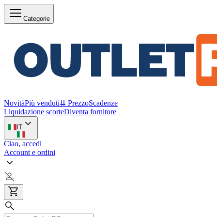
Categorie
Novità
Più venduti
⇊ Prezzo
Scadenze
Liquidazione scorte
Diventa fornitore
IT
Ciao, accedi
Account e ordini