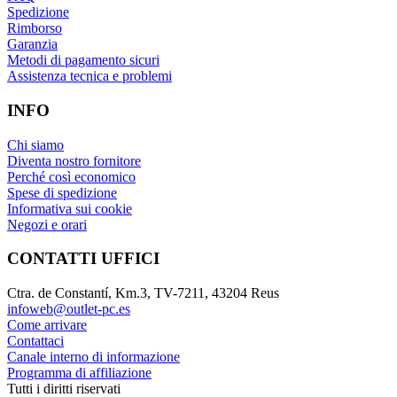
Spedizione
Rimborso
Garanzia
Metodi di pagamento sicuri
Assistenza tecnica e problemi
INFO
Chi siamo
Diventa nostro fornitore
Perché così economico
Spese di spedizione
Informativa sui cookie
Negozi e orari
CONTATTI UFFICI
Ctra. de Constantí, Km.3, TV-7211, 43204 Reus
infoweb@outlet-pc.es
Come arrivare
Contattaci
Canale interno di informazione
Programma di affiliazione
Tutti i diritti riservati