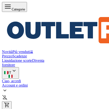
Categorie
Novità
Più venduti
⇊
Prezzo
Scadenze
Liquidazione scorte
Diventa
fornitore
IT
Ciao, accedi
Account e ordini