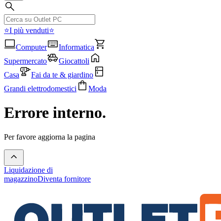
⭐I più venduti⭐
Computer
Informatica
Supermercato
Giocattoli
Casa
Fai da te & giardino
Grandi elettrodomestici
Moda
Errore interno.
Per favore aggiorna la pagina
Liquidazione di
magazzino
Diventa fornitore