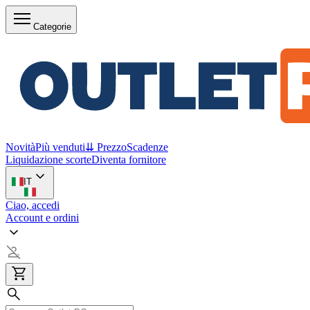
Categorie
Novità
Più venduti
⇊ Prezzo
Scadenze
Liquidazione scorte
Diventa fornitore
IT
Ciao, accedi
Account e ordini