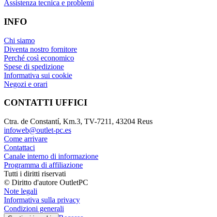
Assistenza tecnica e problemi
INFO
Chi siamo
Diventa nostro fornitore
Perché così economico
Spese di spedizione
Informativa sui cookie
Negozi e orari
CONTATTI UFFICI
Ctra. de Constantí, Km.3, TV-7211, 43204 Reus
infoweb@outlet-pc.es
Come arrivare
Contattaci
Canale interno di informazione
Programma di affiliazione
Tutti i diritti riservati
© Diritto d'autore OutletPC
Note legali
Informativa sulla privacy
Condizioni generali