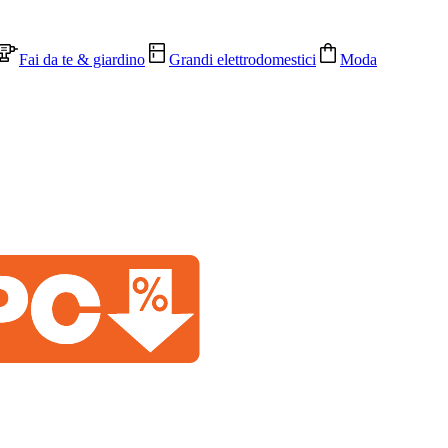
Fai da te & giardino
Grandi elettrodomestici
Moda