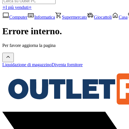
⭐I più venduti⭐
Computer
Informatica
Supermercato
Giocattoli
Casa
Errore interno.
Per favore aggiorna la pagina
Liquidazione di magazzino
Diventa fornitore