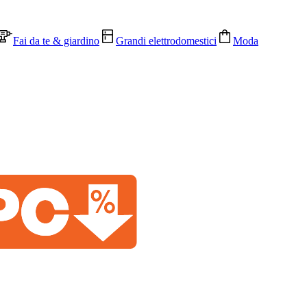
Fai da te & giardino
Grandi elettrodomestici
Moda