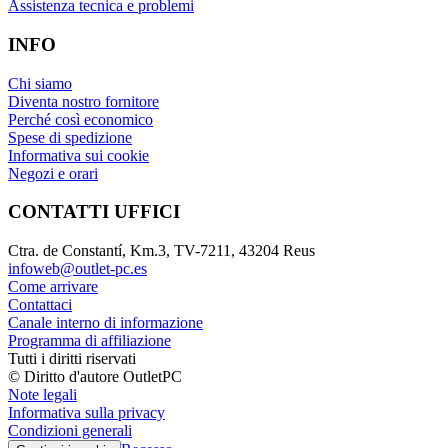
Assistenza tecnica e problemi
INFO
Chi siamo
Diventa nostro fornitore
Perché così economico
Spese di spedizione
Informativa sui cookie
Negozi e orari
CONTATTI UFFICI
Ctra. de Constantí, Km.3, TV-7211, 43204 Reus
infoweb@outlet-pc.es
Come arrivare
Contattaci
Canale interno di informazione
Programma di affiliazione
Tutti i diritti riservati
© Diritto d'autore OutletPC
Note legali
Informativa sulla privacy
Condizioni generali