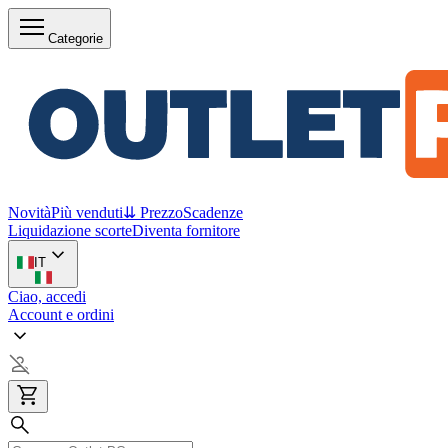
Categorie
Novità
Più venduti
⇊ Prezzo
Scadenze
Liquidazione scorte
Diventa fornitore
IT
Ciao, accedi
Account e ordini