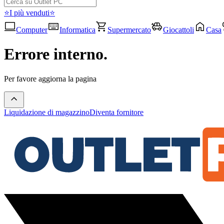
⭐I più venduti⭐
Computer
Informatica
Supermercato
Giocattoli
Casa
Errore interno.
Per favore aggiorna la pagina
Liquidazione di magazzino
Diventa fornitore