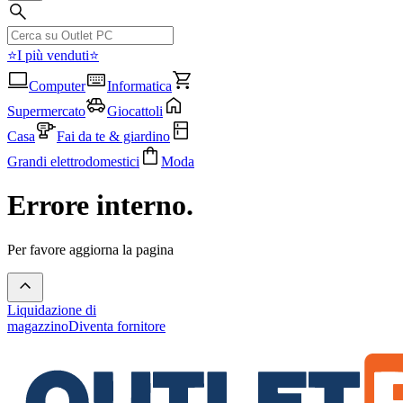
⭐I più venduti⭐
Computer
Informatica
Supermercato
Giocattoli
Casa
Fai da te & giardino
Grandi elettrodomestici
Moda
Errore interno.
Per favore aggiorna la pagina
Liquidazione di
magazzino
Diventa fornitore