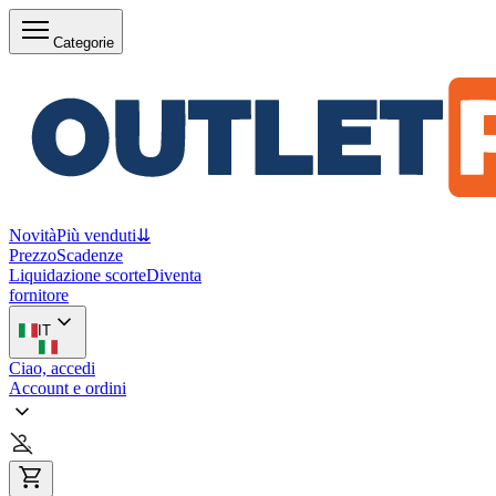
Categorie
Novità
Più venduti
⇊
Prezzo
Scadenze
Liquidazione scorte
Diventa
fornitore
IT
Ciao, accedi
Account e ordini