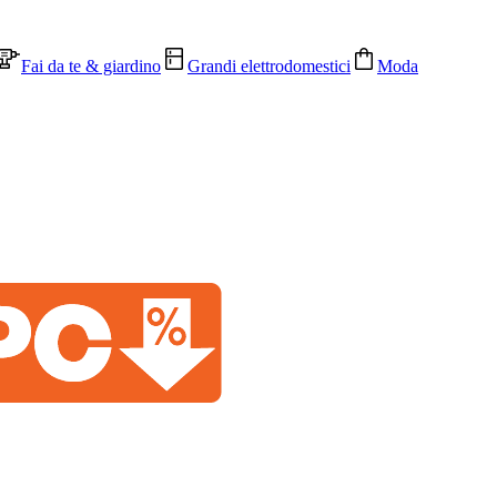
Fai da te & giardino
Grandi elettrodomestici
Moda