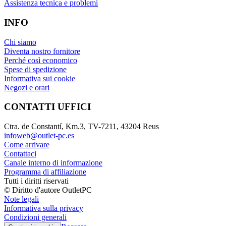
Assistenza tecnica e problemi
INFO
Chi siamo
Diventa nostro fornitore
Perché così economico
Spese di spedizione
Informativa sui cookie
Negozi e orari
CONTATTI UFFICI
Ctra. de Constantí, Km.3, TV-7211, 43204 Reus
infoweb@outlet-pc.es
Come arrivare
Contattaci
Canale interno di informazione
Programma di affiliazione
Tutti i diritti riservati
© Diritto d'autore OutletPC
Note legali
Informativa sulla privacy
Condizioni generali