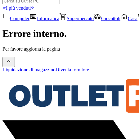
⭐I più venduti⭐
Computer
Informatica
Supermercato
Giocattoli
Casa
Errore interno.
Per favore aggiorna la pagina
Liquidazione di magazzino
Diventa fornitore