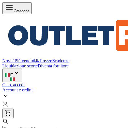
Categorie
Novità
Più venduti
⇊ Prezzo
Scadenze
Liquidazione scorte
Diventa fornitore
IT
Ciao, accedi
Account e ordini