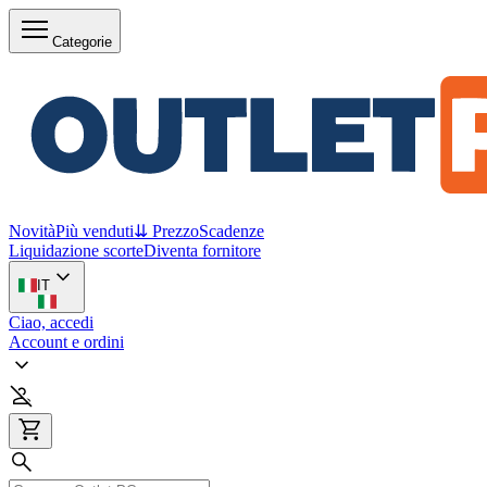
Categorie
Novità
Più venduti
⇊ Prezzo
Scadenze
Liquidazione scorte
Diventa fornitore
IT
Ciao, accedi
Account e ordini