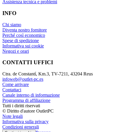
Assistenza tecnica e problemi
INFO
Chi siamo
Diventa nostro fornitore
Perché così economico
Spese di spedizione
Informativa sui cookie
Negozi e orari
CONTATTI UFFICI
Ctra. de Constantí, Km.3, TV-7211, 43204 Reus
infoweb@outlet-pc.es
Come arrivare
Contattaci
Canale interno di informazione
Programma di affiliazione
Tutti i diritti riservati
© Diritto d'autore OutletPC
Note legali
Informativa sulla privacy
Condizioni generali