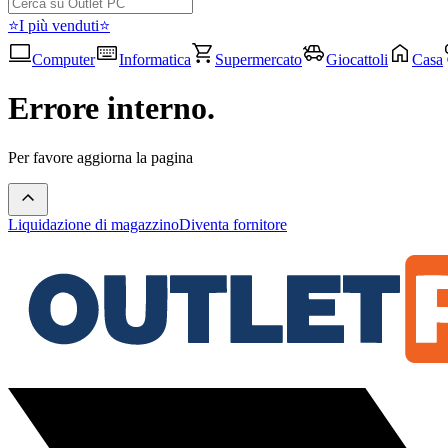
⭐I più venduti⭐
Computer
Informatica
Supermercato
Giocattoli
Casa
Errore interno.
Per favore aggiorna la pagina
Liquidazione di magazzino
Diventa fornitore