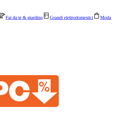
Fai da te & giardino
Grandi elettrodomestici
Moda