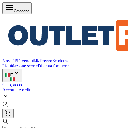
Categorie
Novità
Più venduti
⇊ Prezzo
Scadenze
Liquidazione scorte
Diventa fornitore
IT
Ciao, accedi
Account e ordini