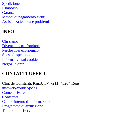
Spedizione
Rimborso
Garanzia
Metodi di pagamento sicuri
Assistenza tecnica e problemi
INFO
Chi siamo
Diventa nostro fornitore
Perché così economico
Spese di spedizione
Informativa sui cookie
Negozi e orari
CONTATTI UFFICI
Ctra. de Constantí, Km.3, TV-7211, 43204 Reus
infoweb@outlet-pc.es
Come arrivare
Contattaci
Canale interno di informazione
Programma di affiliazione
Tutti i diritti riservati