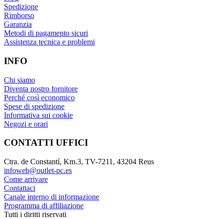
Spedizione
Rimborso
Garanzia
Metodi di pagamento sicuri
Assistenza tecnica e problemi
INFO
Chi siamo
Diventa nostro fornitore
Perché così economico
Spese di spedizione
Informativa sui cookie
Negozi e orari
CONTATTI UFFICI
Ctra. de Constantí, Km.3, TV-7211, 43204 Reus
infoweb@outlet-pc.es
Come arrivare
Contattaci
Canale interno di informazione
Programma di affiliazione
Tutti i diritti riservati