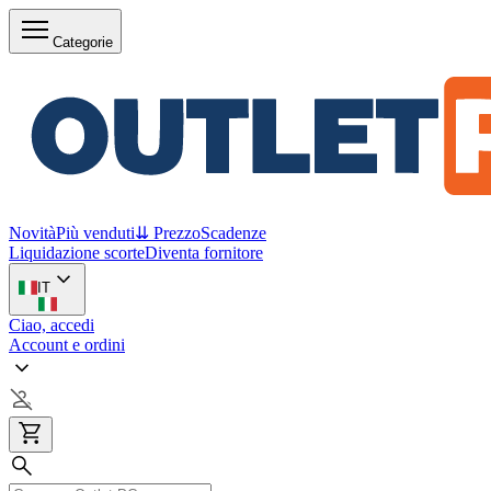
Categorie
Novità
Più venduti
⇊ Prezzo
Scadenze
Liquidazione scorte
Diventa fornitore
IT
Ciao, accedi
Account e ordini