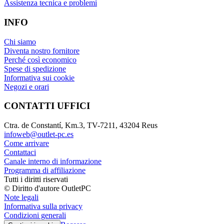
Assistenza tecnica e problemi
INFO
Chi siamo
Diventa nostro fornitore
Perché così economico
Spese di spedizione
Informativa sui cookie
Negozi e orari
CONTATTI UFFICI
Ctra. de Constantí, Km.3, TV-7211, 43204 Reus
infoweb@outlet-pc.es
Come arrivare
Contattaci
Canale interno di informazione
Programma di affiliazione
Tutti i diritti riservati
© Diritto d'autore OutletPC
Note legali
Informativa sulla privacy
Condizioni generali