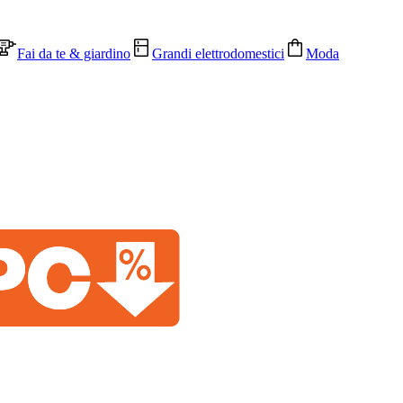
Fai da te & giardino
Grandi elettrodomestici
Moda