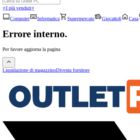
⭐I più venduti⭐
Computer
Informatica
Supermercato
Giocattoli
Casa
Errore interno.
Per favore aggiorna la pagina
Liquidazione di magazzino
Diventa fornitore