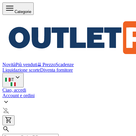
Categorie
Novità
Più venduti
⇊ Prezzo
Scadenze
Liquidazione scorte
Diventa fornitore
IT
Ciao, accedi
Account e ordini