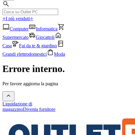
⭐I più venduti⭐
Computer
Informatica
Supermercato
Giocattoli
Casa
Fai da te & giardino
Grandi elettrodomestici
Moda
Errore interno.
Per favore aggiorna la pagina
Liquidazione di
magazzino
Diventa fornitore