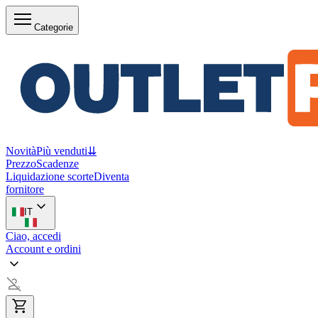
Categorie
Novità
Più venduti
⇊
Prezzo
Scadenze
Liquidazione scorte
Diventa
fornitore
IT
Ciao, accedi
Account e ordini